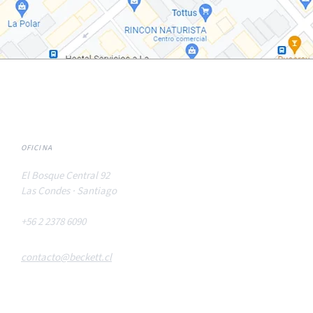
OFICINA
El Bosque Central 92
Las Condes · Santiago
+56 2 2378 6090
contacto@beckett.cl