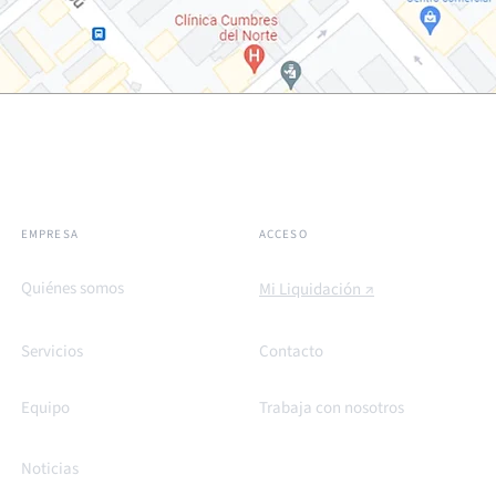
EMPRESA
ACCESO
Quiénes somos
Mi Liquidación ↗
Servicios
Contacto
Equipo
Trabaja con nosotros
Noticias