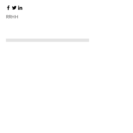
RRHH
Ale Gomez