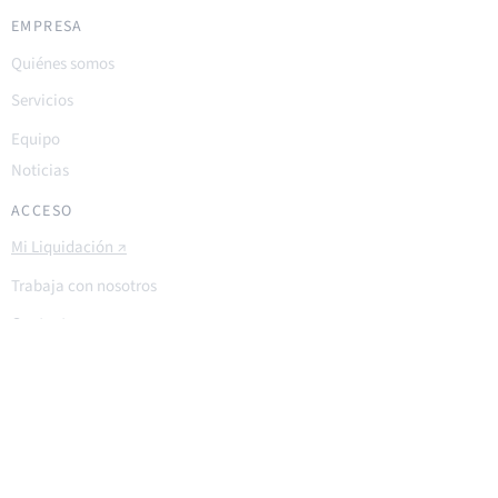
EMPRESA
Quiénes somos
Servicios
Equipo
Noticias
ACCESO
Mi Liquidación ↗
Trabaja con nosotros
Contacto
OFICINA
El Bosque Central 92
Las Condes · Santiago
+56 2 2378 6090